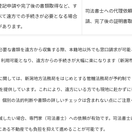
登記申請や完了後の書類取得など、す
司法書士への代理依
べて遠方での手続きが必要となる場合
請、完了後の証明書取
があります。
必要な書類を遠方から収集する際、本籍地以外でも窓口請求が可能
より利用可能となり、遠方からの手続きが大幅に楽になります（新潟
に関しては、新潟地方法務局をはじめとする管轄法務局が予約制で
案内を提供しています。これにより、遠方にいる方でも現地に赴かず
、個別の法的判断や書類の詳しいチェックは含まれない点にご注意
減したい場合、専門家（司法書士）への依頼が有効です。司法書士
にある不動産でも負担を抑えて進めることが可能です。