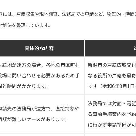
きには、戸籍収集や現地調査、法務局での申請など、物理的・時間
対処法を整理しています。
具体的な内容
本籍地が遠方の場合、各地の市区町村
新潟市の戸籍広域交
役場に問い合わせる必要があるため手
なる役所の戸籍も最
間と時間がかかります。
です（令和6年3月1
法務局では対面・電話
申請先の法務局が遠方で、直接持参や
る事前手続案内を予
相談が難しいケースがあります。
に行かず申請準備が可