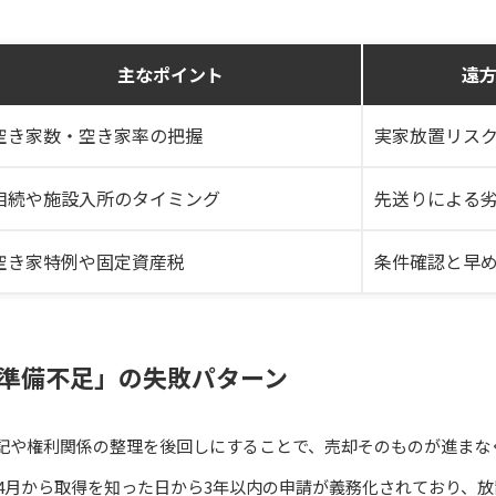
主なポイント
遠
空き家数・空き家率の把握
実家放置リス
相続や施設入所のタイミング
先送りによる
空き家特例や固定資産税
条件確認と早
準備不足」の失敗パターン
記や権利関係の整理を後回しにすることで、売却そのものが進まな
年4月から取得を知った日から3年以内の申請が義務化されており、