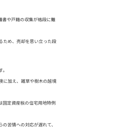
議書や戸籍の収集が格段に難
るため、売却を思い立った段
す。
険に加え、雑草や樹木の越境
は固定資産税の住宅用地特例
らの苦情への対応が遅れて、