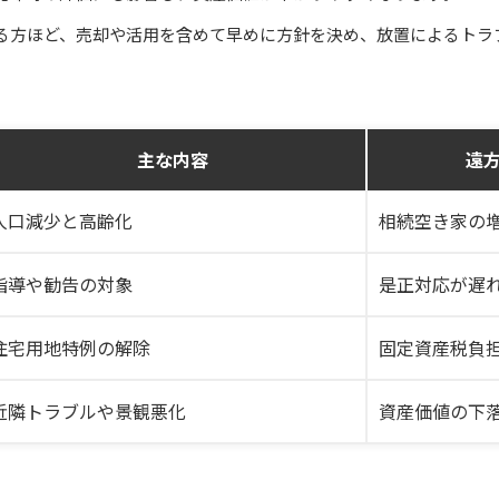
る方ほど、売却や活用を含めて早めに方針を決め、放置によるトラ
主な内容
遠
人口減少と高齢化
相続空き家の
指導や勧告の対象
是正対応が遅
住宅用地特例の解除
固定資産税負
近隣トラブルや景観悪化
資産価値の下