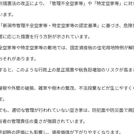
別措置法の改正により、「管理不全空家等」や「特定空家等」に対
います。
「新潟市管理不全空家等・特定空家等の認定基準」に基づき、危険
要に応じた措置を行う方針が示されています。
全空家等や特定空家等の敷地では、固定資産税の住宅用地特例が解
おそれがあります。
すると、このような行政上の是正措置や税負担増加のリスクが高ま
屋根や外壁の破損、雑草や樹木の繁茂、不法投棄などが生じやすく
す。
でも、適切な管理が行われていない空き家は、防犯面や防災面で周
有者の管理責任の重さが強調されています。
売却時の評価にも影響し、資産価値が下がりやすくなります。