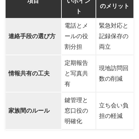
項目
いポイン
のメリット
ト
電話とメ
緊急対応と
連絡手段の選び方
ールの役
記録保存の
割分担
両立
定期報告
現地訪問回
情報共有の工夫
と写真共
数の削減
有
鍵管理と
立ち会い負
家族間のルール
窓口役の
担の軽減
明確化