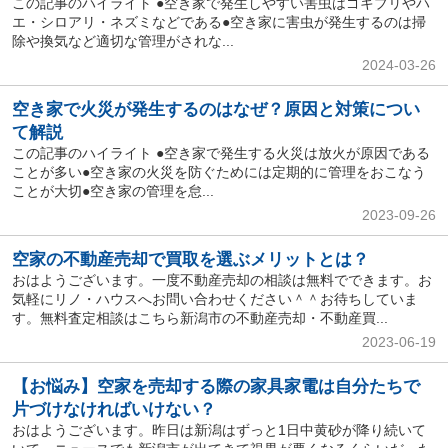
この記事のハイライト ●空き家で発生しやすい害虫はゴキブリやハ
エ・シロアリ・ネズミなどである●空き家に害虫が発生するのは掃
除や換気など適切な管理がされな...
2024-03-26
空き家で火災が発生するのはなぜ？原因と対策につい
て解説
この記事のハイライト ●空き家で発生する火災は放火が原因である
ことが多い●空き家の火災を防ぐためには定期的に管理をおこなう
ことが大切●空き家の管理を怠...
2023-09-26
空家の不動産売却で買取を選ぶメリットとは？
おはようございます。一度不動産売却の相談は無料でできます。お
気軽にリノ・ハウスへお問い合わせください＾＾お待ちしていま
す。無料査定相談はこちら新潟市の不動産売却・不動産買...
2023-06-19
【お悩み】空家を売却する際の家具家電は自分たちで
片づけなければいけない？
おはようございます。昨日は新潟はずっと1日中黄砂が降り続いて