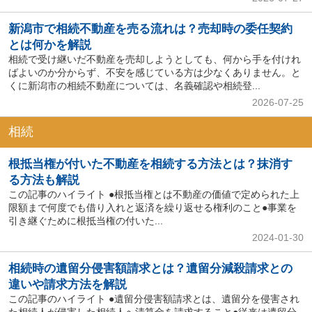
新潟市で相続不動産を売る流れは？売却時の委任契約
とは何かを解説
相続で受け継いだ不動産を売却しようとしても、何から手を付けれ
ばよいのか分からず、不安を感じている方は少なくありません。と
くに新潟市の相続不動産については、名義確認や相続登...
2026-07-25
相続
根抵当権が付いた不動産を相続する方法とは？抹消す
る方法も解説
この記事のハイライト ●根抵当権とは不動産の価値で定められた上
限額まで何度でも借り入れと返済を繰り返せる権利のこと●事業を
引き継ぐために根抵当権の付いた...
2024-01-30
相続時の遺留分侵害額請求とは？遺留分減殺請求との
違いや請求方法を解説
この記事のハイライト ●遺留分侵害額請求とは、遺留分を侵害され
た相続人が侵害した相続人へ清算金を請求すること●従来は遺留分