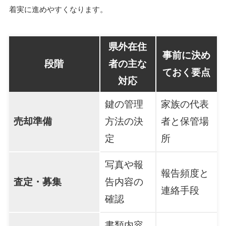
着実に進めやすくなります。
県外在住
事前に決め
段階
者の主な
ておく要点
対応
鍵の管理
家族の代表
売却準備
方法の決
者と保管場
定
所
写真や報
報告頻度と
査定・募集
告内容の
連絡手段
確認
書類内容