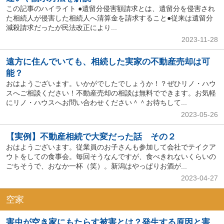
この記事のハイライト ●遺留分侵害額請求とは、遺留分を侵害され
た相続人が侵害した相続人へ清算金を請求すること●従来は遺留分
減殺請求だったが民法改正により...
2023-11-28
遠方に住んでいても、相続した実家の不動産売却は可
能？
おはようございます。いかがでしたでしょうか！？ぜひリノ・ハウ
スへご相談ください！不動産売却の相談は無料でできます。お気軽
にリノ・ハウスへお問い合わせください＾＾お待ちして...
2023-05-26
【実例】不動産相続で大変だった話 その２
おはようございます。従業員のお子さんも参加して会社でテイクア
ウトをしての食事会。毎回そうなんですが、食べきれないくらいの
ごちそうで、おなか一杯（笑）。新潟はやっぱりお酒が...
2023-04-27
空家
害虫が空き家にもたらす被害とは？発生する原因と害