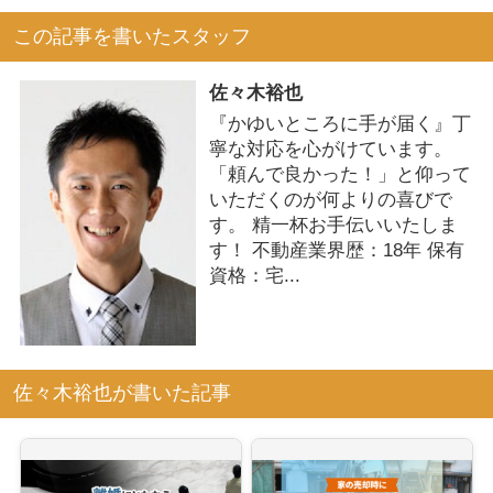
この記事を書いたスタッフ
佐々木裕也
『かゆいところに手が届く』丁
寧な対応を心がけています。
「頼んで良かった！」と仰って
いただくのが何よりの喜びで
す。 精一杯お手伝いいたしま
す！ 不動産業界歴：18年 保有
資格：宅...
佐々木裕也が書いた記事