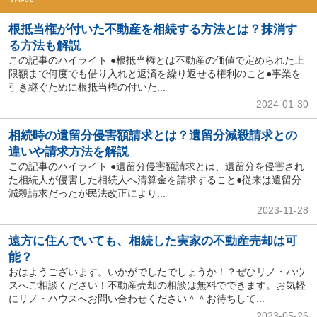
根抵当権が付いた不動産を相続する方法とは？抹消す
る方法も解説
この記事のハイライト ●根抵当権とは不動産の価値で定められた上
限額まで何度でも借り入れと返済を繰り返せる権利のこと●事業を
引き継ぐために根抵当権の付いた...
2024-01-30
相続時の遺留分侵害額請求とは？遺留分減殺請求との
違いや請求方法を解説
この記事のハイライト ●遺留分侵害額請求とは、遺留分を侵害され
た相続人が侵害した相続人へ清算金を請求すること●従来は遺留分
減殺請求だったが民法改正により...
2023-11-28
遠方に住んでいても、相続した実家の不動産売却は可
能？
おはようございます。いかがでしたでしょうか！？ぜひリノ・ハウ
スへご相談ください！不動産売却の相談は無料でできます。お気軽
にリノ・ハウスへお問い合わせください＾＾お待ちして...
2023-05-26