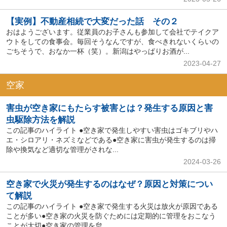
【実例】不動産相続で大変だった話 その２
おはようございます。従業員のお子さんも参加して会社でテイクア
ウトをしての食事会。毎回そうなんですが、食べきれないくらいの
ごちそうで、おなか一杯（笑）。新潟はやっぱりお酒が...
2023-04-27
空家
害虫が空き家にもたらす被害とは？発生する原因と害
虫駆除方法を解説
この記事のハイライト ●空き家で発生しやすい害虫はゴキブリやハ
エ・シロアリ・ネズミなどである●空き家に害虫が発生するのは掃
除や換気など適切な管理がされな...
2024-03-26
空き家で火災が発生するのはなぜ？原因と対策につい
て解説
この記事のハイライト ●空き家で発生する火災は放火が原因である
ことが多い●空き家の火災を防ぐためには定期的に管理をおこなう
ことが大切●空き家の管理を怠...