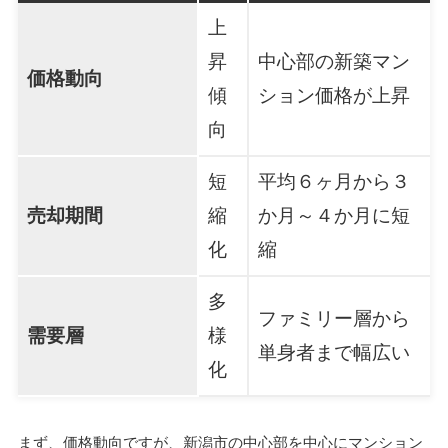
上
昇
中心部の新築マン
価格動向
傾
ション価格が上昇
向
短
平均６ヶ月から３
売却期間
縮
か月～４か月に短
化
縮
多
ファミリー層から
需要層
様
単身者まで幅広い
化
まず、価格動向ですが、新潟市の中心部を中心にマンション