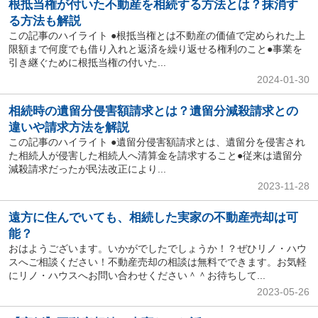
根抵当権が付いた不動産を相続する方法とは？抹消す
る方法も解説
この記事のハイライト ●根抵当権とは不動産の価値で定められた上
限額まで何度でも借り入れと返済を繰り返せる権利のこと●事業を
引き継ぐために根抵当権の付いた...
2024-01-30
相続時の遺留分侵害額請求とは？遺留分減殺請求との
違いや請求方法を解説
この記事のハイライト ●遺留分侵害額請求とは、遺留分を侵害され
た相続人が侵害した相続人へ清算金を請求すること●従来は遺留分
減殺請求だったが民法改正により...
2023-11-28
遠方に住んでいても、相続した実家の不動産売却は可
能？
おはようございます。いかがでしたでしょうか！？ぜひリノ・ハウ
スへご相談ください！不動産売却の相談は無料でできます。お気軽
にリノ・ハウスへお問い合わせください＾＾お待ちして...
2023-05-26