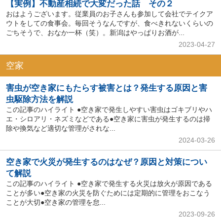
【実例】不動産相続で大変だった話 その２
おはようございます。従業員のお子さんも参加して会社でテイクア
ウトをしての食事会。毎回そうなんですが、食べきれないくらいの
ごちそうで、おなか一杯（笑）。新潟はやっぱりお酒が...
2023-04-27
空家
害虫が空き家にもたらす被害とは？発生する原因と害
虫駆除方法を解説
この記事のハイライト ●空き家で発生しやすい害虫はゴキブリやハ
エ・シロアリ・ネズミなどである●空き家に害虫が発生するのは掃
除や換気など適切な管理がされな...
2024-03-26
空き家で火災が発生するのはなぜ？原因と対策につい
て解説
この記事のハイライト ●空き家で発生する火災は放火が原因である
ことが多い●空き家の火災を防ぐためには定期的に管理をおこなう
ことが大切●空き家の管理を怠...
2023-09-26