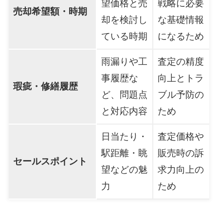
望価格と売
戦略に必要
売却希望額・時期
却を検討し
な基礎情報
ている時期
になるため
雨漏りや工
査定の精度
事履歴な
向上とトラ
瑕疵・修繕履歴
ど、問題点
ブル予防の
と対応内容
ため
日当たり・
査定価格や
駅距離・眺
販売時の訴
セールスポイント
望などの魅
求力向上の
力
ため