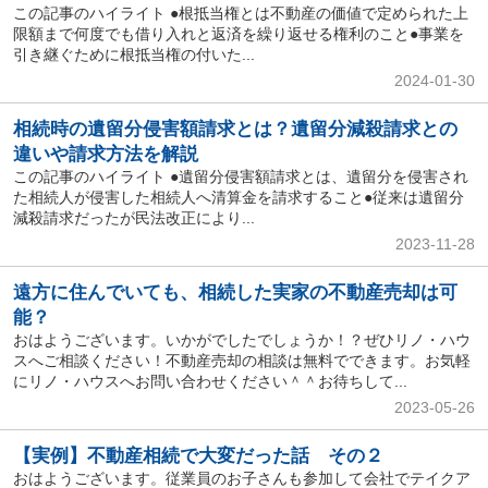
この記事のハイライト ●根抵当権とは不動産の価値で定められた上
限額まで何度でも借り入れと返済を繰り返せる権利のこと●事業を
引き継ぐために根抵当権の付いた...
2024-01-30
相続時の遺留分侵害額請求とは？遺留分減殺請求との
違いや請求方法を解説
この記事のハイライト ●遺留分侵害額請求とは、遺留分を侵害され
た相続人が侵害した相続人へ清算金を請求すること●従来は遺留分
減殺請求だったが民法改正により...
2023-11-28
遠方に住んでいても、相続した実家の不動産売却は可
能？
おはようございます。いかがでしたでしょうか！？ぜひリノ・ハウ
スへご相談ください！不動産売却の相談は無料でできます。お気軽
にリノ・ハウスへお問い合わせください＾＾お待ちして...
2023-05-26
【実例】不動産相続で大変だった話 その２
おはようございます。従業員のお子さんも参加して会社でテイクア