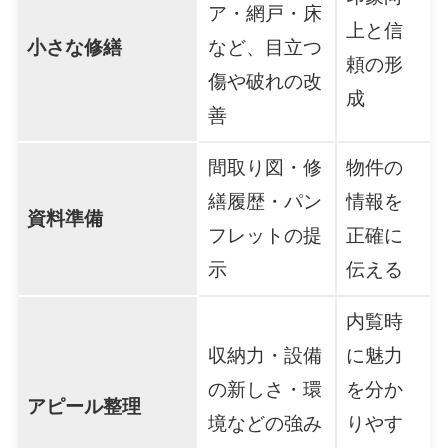
ア・網戸・床
上と信
小さな修繕
など、目立つ
頼の形
傷や破れの改
成
善
間取り図・修
物件の
繕履歴・パン
情報を
資料準備
フレットの提
正確に
示
伝える
内覧時
収納力・設備
に魅力
の新しさ・環
を分か
アピール整理
境などの強み
りやす