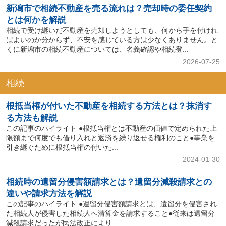
新潟市で相続不動産を売る流れは？売却時の委任契約
とは何かを解説
相続で受け継いだ不動産を売却しようとしても、何から手を付けれ
ばよいのか分からず、不安を感じている方は少なくありません。と
くに新潟市の相続不動産については、名義確認や相続登...
2026-07-25
相続
根抵当権が付いた不動産を相続する方法とは？抹消す
る方法も解説
この記事のハイライト ●根抵当権とは不動産の価値で定められた上
限額まで何度でも借り入れと返済を繰り返せる権利のこと●事業を
引き継ぐために根抵当権の付いた...
2024-01-30
相続時の遺留分侵害額請求とは？遺留分減殺請求との
違いや請求方法を解説
この記事のハイライト ●遺留分侵害額請求とは、遺留分を侵害され
た相続人が侵害した相続人へ清算金を請求すること●従来は遺留分
減殺請求だったが民法改正により...