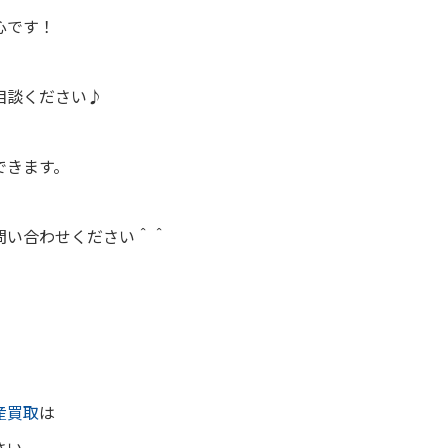
心です！
相談ください♪
できます。
問い合わせください＾＾
産買取
は