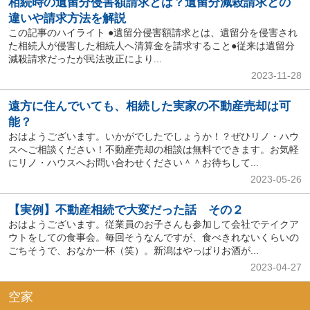
相続時の遺留分侵害額請求とは？遺留分減殺請求との
違いや請求方法を解説
この記事のハイライト ●遺留分侵害額請求とは、遺留分を侵害され
た相続人が侵害した相続人へ清算金を請求すること●従来は遺留分
減殺請求だったが民法改正により...
2023-11-28
遠方に住んでいても、相続した実家の不動産売却は可
能？
おはようございます。いかがでしたでしょうか！？ぜひリノ・ハウ
スへご相談ください！不動産売却の相談は無料でできます。お気軽
にリノ・ハウスへお問い合わせください＾＾お待ちして...
2023-05-26
【実例】不動産相続で大変だった話 その２
おはようございます。従業員のお子さんも参加して会社でテイクア
ウトをしての食事会。毎回そうなんですが、食べきれないくらいの
ごちそうで、おなか一杯（笑）。新潟はやっぱりお酒が...
2023-04-27
空家