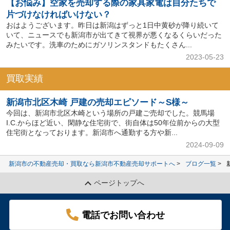
【お悩み】空家を売却する際の家具家電は自分たちで
片づけなければいけない？
おはようございます。昨日は新潟はずっと1日中黄砂が降り続いて
いて、ニュースでも新潟市が出てきて視界が悪くなるくらいだった
みたいです。洗車のためにガソリンスタンドもたくさん...
2023-05-23
買取実績
新潟市北区木崎 戸建の売却エピソード～S様～
今回は、新潟市北区木崎という場所の戸建ご売却でした。競馬場
I.C.からほど近い、閑静な住宅街で、街自体は50年位前からの大型
住宅街となっております。新潟市へ通勤する方や新...
2024-09-09
新潟市の不動産売却・買取なら新潟市不動産売却サポートへ
ブログ一覧
ページトップへ
電話でお問い合わせ