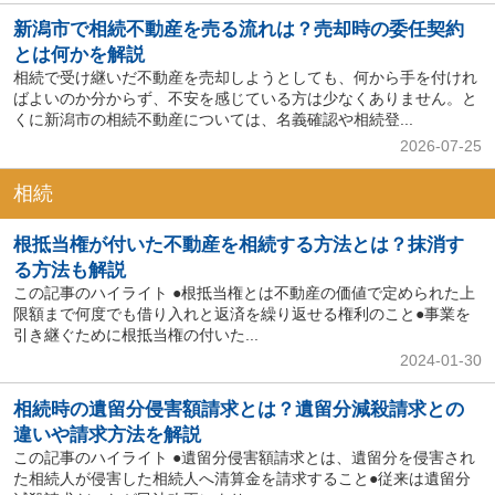
新潟市で相続不動産を売る流れは？売却時の委任契約
とは何かを解説
相続で受け継いだ不動産を売却しようとしても、何から手を付けれ
ばよいのか分からず、不安を感じている方は少なくありません。と
くに新潟市の相続不動産については、名義確認や相続登...
2026-07-25
相続
根抵当権が付いた不動産を相続する方法とは？抹消す
る方法も解説
この記事のハイライト ●根抵当権とは不動産の価値で定められた上
限額まで何度でも借り入れと返済を繰り返せる権利のこと●事業を
引き継ぐために根抵当権の付いた...
2024-01-30
相続時の遺留分侵害額請求とは？遺留分減殺請求との
違いや請求方法を解説
この記事のハイライト ●遺留分侵害額請求とは、遺留分を侵害され
た相続人が侵害した相続人へ清算金を請求すること●従来は遺留分