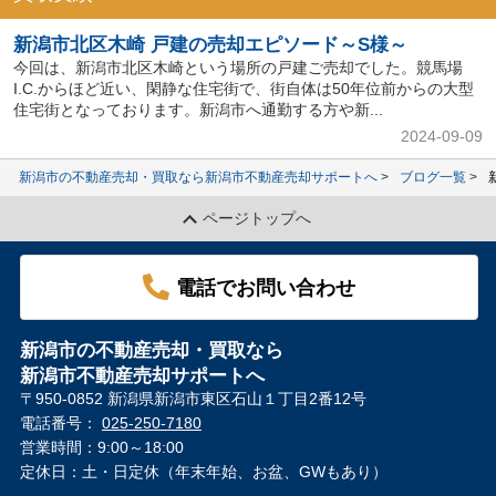
新潟市北区木崎 戸建の売却エピソード～S様～
今回は、新潟市北区木崎という場所の戸建ご売却でした。競馬場
I.C.からほど近い、閑静な住宅街で、街自体は50年位前からの大型
住宅街となっております。新潟市へ通勤する方や新...
2024-09-09
新潟市の不動産売却・買取なら新潟市不動産売却サポートへ
ブログ一覧
ページトップへ
電話でお問い合わせ
新潟市の不動産売却・買取なら
新潟市不動産売却サポートへ
〒950-0852 新潟県新潟市東区石山１丁目2番12号
電話番号：
025-250-7180
営業時間：9:00～18:00
定休日：土・日定休（年末年始、お盆、GWもあり）