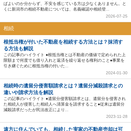
ばよいのか分からず、不安を感じている方は少なくありません。と
くに新潟市の相続不動産については、名義確認や相続登...
2026-07-25
相続
根抵当権が付いた不動産を相続する方法とは？抹消す
る方法も解説
この記事のハイライト ●根抵当権とは不動産の価値で定められた上
限額まで何度でも借り入れと返済を繰り返せる権利のこと●事業を
引き継ぐために根抵当権の付いた...
2024-01-30
相続時の遺留分侵害額請求とは？遺留分減殺請求との
違いや請求方法を解説
この記事のハイライト ●遺留分侵害額請求とは、遺留分を侵害され
た相続人が侵害した相続人へ清算金を請求すること●従来は遺留分
減殺請求だったが民法改正により...
2023-11-28
遠方に住んでいても、相続した実家の不動産売却は可