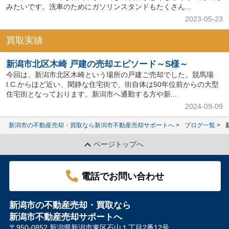
みたいです。洗車のためにガソリンスタンドもたくさん...
2023-05-23
買取実績
新潟市北区木崎 戸建の売却エピソード～S様～
今回は、新潟市北区木崎という場所の戸建ご売却でした。競馬場
I.C.からほど近い、閑静な住宅街で、街自体は50年位前からの大型
住宅街となっております。新潟市へ通勤する方や新...
2024-09-09
新潟市の不動産売却・買取なら新潟市不動産売却サポートへ
ブログ一覧
ページトップへ
電話でお問い合わせ
新潟市の不動産売却・買取なら
新潟市不動産売却サポートへ
〒950-0852 新潟県新潟市東区石山１丁目2番12号