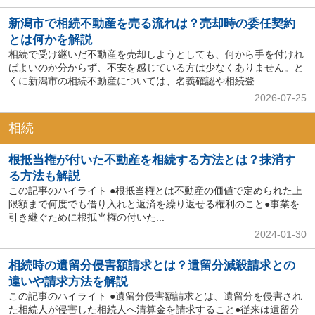
新潟市で相続不動産を売る流れは？売却時の委任契約
とは何かを解説
相続で受け継いだ不動産を売却しようとしても、何から手を付けれ
ばよいのか分からず、不安を感じている方は少なくありません。と
くに新潟市の相続不動産については、名義確認や相続登...
2026-07-25
相続
根抵当権が付いた不動産を相続する方法とは？抹消す
る方法も解説
この記事のハイライト ●根抵当権とは不動産の価値で定められた上
限額まで何度でも借り入れと返済を繰り返せる権利のこと●事業を
引き継ぐために根抵当権の付いた...
2024-01-30
相続時の遺留分侵害額請求とは？遺留分減殺請求との
違いや請求方法を解説
この記事のハイライト ●遺留分侵害額請求とは、遺留分を侵害され
た相続人が侵害した相続人へ清算金を請求すること●従来は遺留分