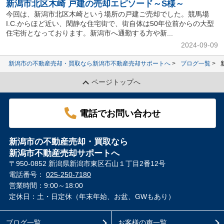
新潟市北区木崎 戸建の売却エピソード～S様～
今回は、新潟市北区木崎という場所の戸建ご売却でした。競馬場
I.C.からほど近い、閑静な住宅街で、街自体は50年位前からの大型
住宅街となっております。新潟市へ通勤する方や新...
2024-09-09
新潟市の不動産売却・買取なら新潟市不動産売却サポートへ
ブログ一覧
ページトップへ
電話でお問い合わせ
新潟市の不動産売却・買取なら
新潟市不動産売却サポートへ
〒950-0852 新潟県新潟市東区石山１丁目2番12号
電話番号：
025-250-7180
営業時間：9:00～18:00
定休日：土・日定休（年末年始、お盆、GWもあり）
ブログ一覧
お客様の声一覧