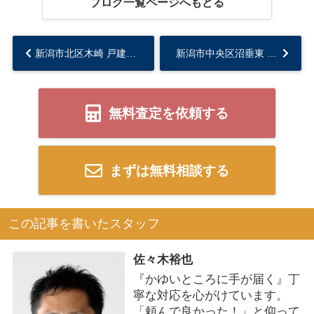
ブログ一覧ページへもどる
新潟市北区木崎 戸建 の売却エピソード～N様～...
新潟市中央区沼垂東 戸建 の売却エピソード～O様～...
無料査定を依頼する
まずは無料相談する
この記事を書いたスタッフ
佐々木裕也
『かゆいところに手が届く』丁
寧な対応を心がけています。
「頼んで良かった！」と仰って