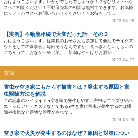
おはようございます。いかがでしたでしょうか！？ぜひリノ・ハウ
スへご相談ください！不動産売却の相談は無料でできます。お気軽
にリノ・ハウスへお問い合わせください＾＾お待ちして...
2023-05-26
【実例】不動産相続で大変だった話 その２
おはようございます。従業員のお子さんも参加して会社でテイクア
ウトをしての食事会。毎回そうなんですが、食べきれないくらいの
ごちそうで、おなか一杯（笑）。新潟はやっぱりお酒が...
2023-04-27
空家
害虫が空き家にもたらす被害とは？発生する原因と害
虫駆除方法を解説
この記事のハイライト ●空き家で発生しやすい害虫はゴキブリやハ
エ・シロアリ・ネズミなどである●空き家に害虫が発生するのは掃
除や換気など適切な管理がされな...
2024-03-26
空き家で火災が発生するのはなぜ？原因と対策につい