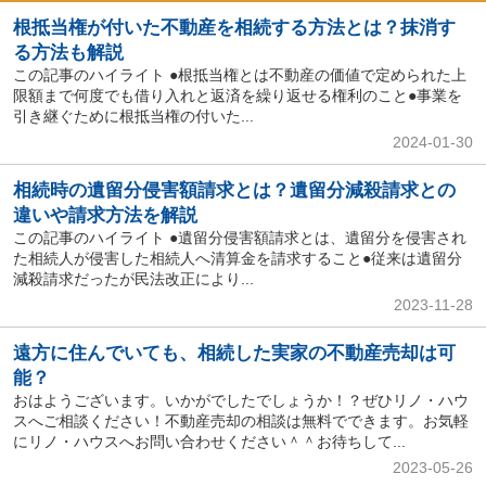
根抵当権が付いた不動産を相続する方法とは？抹消す
る方法も解説
この記事のハイライト ●根抵当権とは不動産の価値で定められた上
限額まで何度でも借り入れと返済を繰り返せる権利のこと●事業を
引き継ぐために根抵当権の付いた...
2024-01-30
相続時の遺留分侵害額請求とは？遺留分減殺請求との
違いや請求方法を解説
この記事のハイライト ●遺留分侵害額請求とは、遺留分を侵害され
た相続人が侵害した相続人へ清算金を請求すること●従来は遺留分
減殺請求だったが民法改正により...
2023-11-28
遠方に住んでいても、相続した実家の不動産売却は可
能？
おはようございます。いかがでしたでしょうか！？ぜひリノ・ハウ
スへご相談ください！不動産売却の相談は無料でできます。お気軽
にリノ・ハウスへお問い合わせください＾＾お待ちして...
2023-05-26