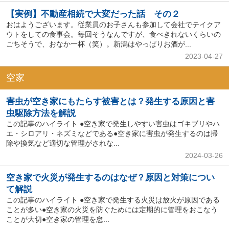
【実例】不動産相続で大変だった話 その２
おはようございます。従業員のお子さんも参加して会社でテイクア
ウトをしての食事会。毎回そうなんですが、食べきれないくらいの
ごちそうで、おなか一杯（笑）。新潟はやっぱりお酒が...
2023-04-27
空家
害虫が空き家にもたらす被害とは？発生する原因と害
虫駆除方法を解説
この記事のハイライト ●空き家で発生しやすい害虫はゴキブリやハ
エ・シロアリ・ネズミなどである●空き家に害虫が発生するのは掃
除や換気など適切な管理がされな...
2024-03-26
空き家で火災が発生するのはなぜ？原因と対策につい
て解説
この記事のハイライト ●空き家で発生する火災は放火が原因である
ことが多い●空き家の火災を防ぐためには定期的に管理をおこなう
ことが大切●空き家の管理を怠...