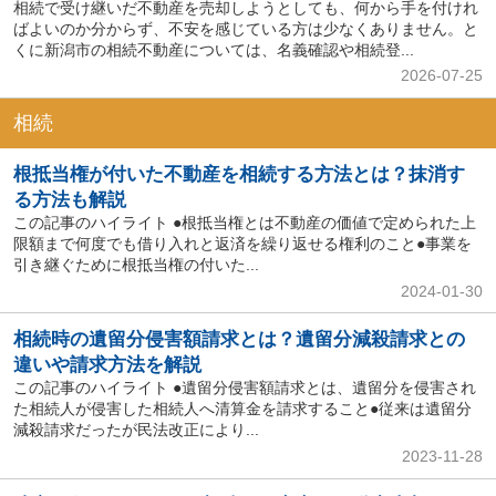
相続で受け継いだ不動産を売却しようとしても、何から手を付けれ
ばよいのか分からず、不安を感じている方は少なくありません。と
くに新潟市の相続不動産については、名義確認や相続登...
2026-07-25
相続
根抵当権が付いた不動産を相続する方法とは？抹消す
る方法も解説
この記事のハイライト ●根抵当権とは不動産の価値で定められた上
限額まで何度でも借り入れと返済を繰り返せる権利のこと●事業を
引き継ぐために根抵当権の付いた...
2024-01-30
相続時の遺留分侵害額請求とは？遺留分減殺請求との
違いや請求方法を解説
この記事のハイライト ●遺留分侵害額請求とは、遺留分を侵害され
た相続人が侵害した相続人へ清算金を請求すること●従来は遺留分
減殺請求だったが民法改正により...
2023-11-28