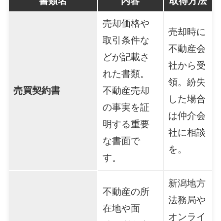
書類名
内容
取得方法
売却価格や
売却時に
取引条件な
不動産会
どが記載さ
社から受
れた書類。
領。紛失
売買契約書
不動産売却
した場合
の事実を証
は仲介会
明する重要
社に相談
な書面で
を。
す。
新潟地方
不動産の所
法務局や
在地や面
オンライ