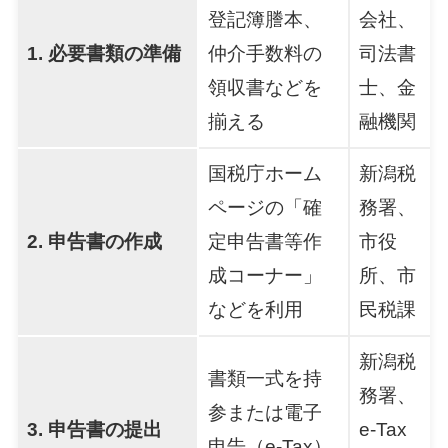
登記簿謄本、
会社、
1. 必要書類の準備
仲介手数料の
司法書
領収書などを
士、金
揃える
融機関
国税庁ホーム
新潟税
ページの「確
務署、
2. 申告書の作成
定申告書等作
市役
成コーナー」
所、市
などを利用
民税課
新潟税
書類一式を持
務署、
参または電子
3. 申告書の提出
e-Tax
申告（e-Tax）