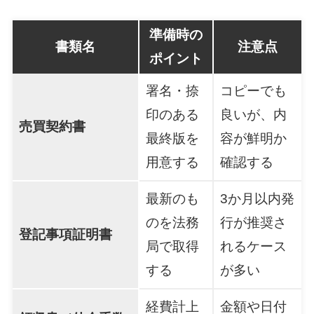
準備時の
書類名
注意点
ポイント
署名・捺
コピーでも
印のある
良いが、内
売買契約書
最終版を
容が鮮明か
用意する
確認する
最新のも
3か月以内発
のを法務
行が推奨さ
登記事項証明書
局で取得
れるケース
する
が多い
経費計上
金額や日付