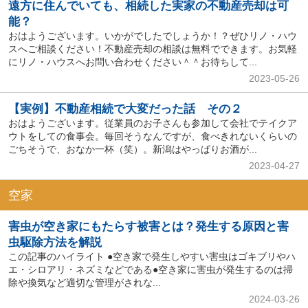
遠方に住んでいても、相続した実家の不動産売却は可
能？
おはようございます。いかがでしたでしょうか！？ぜひリノ・ハウ
スへご相談ください！不動産売却の相談は無料でできます。お気軽
にリノ・ハウスへお問い合わせください＾＾お待ちして...
2023-05-26
【実例】不動産相続で大変だった話 その２
おはようございます。従業員のお子さんも参加して会社でテイクア
ウトをしての食事会。毎回そうなんですが、食べきれないくらいの
ごちそうで、おなか一杯（笑）。新潟はやっぱりお酒が...
2023-04-27
空家
害虫が空き家にもたらす被害とは？発生する原因と害
虫駆除方法を解説
この記事のハイライト ●空き家で発生しやすい害虫はゴキブリやハ
エ・シロアリ・ネズミなどである●空き家に害虫が発生するのは掃
除や換気など適切な管理がされな...
2024-03-26