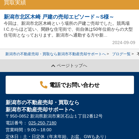
買取実績
新潟市北区木崎 戸建の売却エピソード～S様～
今回は、新潟市北区木崎という場所の戸建ご売却でした。競馬場
I.C.からほど近い、閑静な住宅街で、街自体は50年位前からの大型
住宅街となっております。新潟市へ通勤する方や新...
2024-09-09
新潟市の不動産売却・買取なら新潟市不動産売却サポートへ
ブログ一覧
ページトップへ
電話でお問い合わせ
新潟市の不動産売却・買取なら
新潟市不動産売却サポートへ
〒950-0852 新潟県新潟市東区石山１丁目2番12号
電話番号：
025-250-7180
営業時間：9:00～18:00
定休日：土・日定休（年末年始、お盆、GWもあり）