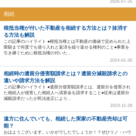
2026-07-25
相続
根抵当権が付いた不動産を相続する方法とは？抹消す
る方法も解説
この記事のハイライト ●根抵当権とは不動産の価値で定められた上
限額まで何度でも借り入れと返済を繰り返せる権利のこと●事業を
引き継ぐために根抵当権の付いた...
2024-01-30
相続時の遺留分侵害額請求とは？遺留分減殺請求との
違いや請求方法を解説
この記事のハイライト ●遺留分侵害額請求とは、遺留分を侵害され
た相続人が侵害した相続人へ清算金を請求すること●従来は遺留分
減殺請求だったが民法改正により...
2023-11-28
遠方に住んでいても、相続した実家の不動産売却は可
能？
おはようございます。いかがでしたでしょうか！？ぜひリノ・ハウ