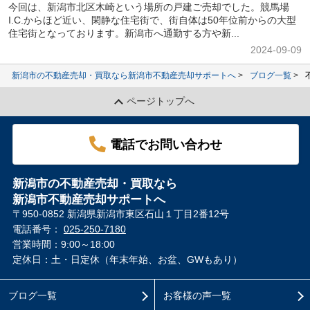
今回は、新潟市北区木崎という場所の戸建ご売却でした。競馬場
I.C.からほど近い、閑静な住宅街で、街自体は50年位前からの大型
住宅街となっております。新潟市へ通勤する方や新...
2024-09-09
新潟市の不動産売却・買取なら新潟市不動産売却サポートへ
ブログ一覧
ページトップへ
電話でお問い合わせ
新潟市の不動産売却・買取なら
新潟市不動産売却サポートへ
〒950-0852 新潟県新潟市東区石山１丁目2番12号
電話番号：
025-250-7180
営業時間：9:00～18:00
定休日：土・日定休（年末年始、お盆、GWもあり）
ブログ一覧
お客様の声一覧